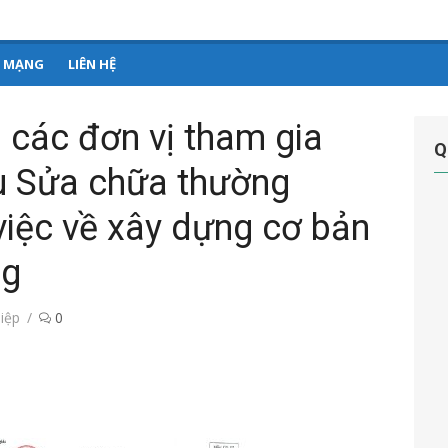
–
Ứ MẠNG
LIÊN HỆ
các đơn vị tham gia
Q
ầu Sửa chữa thường
việc về xây dựng cơ bản
ng
iệp
0