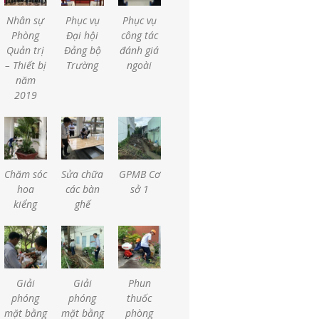
Nhân sự
Phục vụ
Phục vụ
Phòng
Đại hội
công tác
Quản trị
Đảng bộ
đánh giá
– Thiết bị
Trường
ngoài
năm
2019
Chăm sóc
Sửa chữa
GPMB Cơ
hoa
các bàn
sở 1
kiểng
ghế
Giải
Giải
Phun
phóng
phóng
thuốc
mặt bằng
mặt bằng
phòng