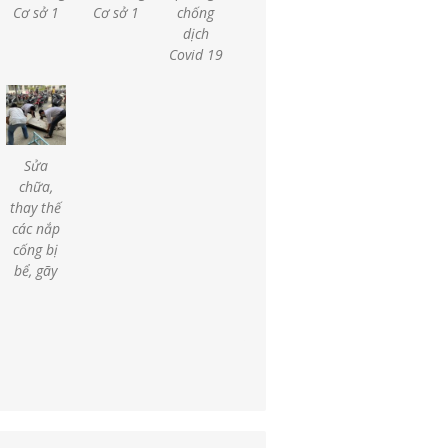
Cơ sở 1
Cơ sở 1
chống
dịch
Covid 19
Sửa
chữa,
thay thế
các nắp
cống bị
bể, gãy