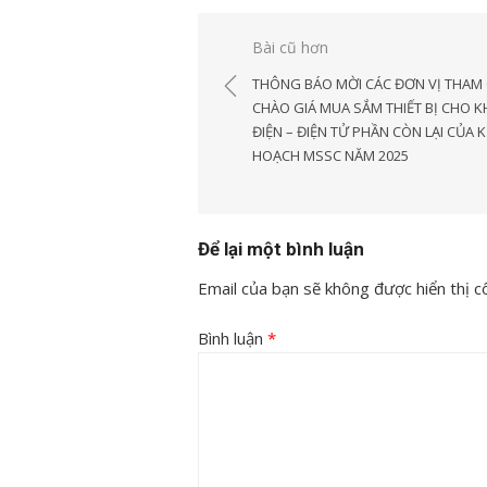
Điều
Bài cũ hơn
hướng
THÔNG BÁO MỜI CÁC ĐƠN VỊ THAM 
bài
CHÀO GIÁ MUA SẮM THIẾT BỊ CHO 
ĐIỆN – ĐIỆN TỬ PHẦN CÒN LẠI CỦA K
viết
HOẠCH MSSC NĂM 2025
Để lại một bình luận
Email của bạn sẽ không được hiển thị cô
Bình luận
*