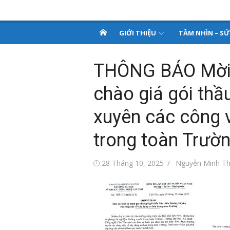
Chuyển
PHÒNG QUẢN TRỊ 
tới
Tất cả vì sinh viên thân yêu!
nội
GIỚI THIỆU
TẦM NHÌN – S
THIẾT BỊ
dung
THÔNG BÁO Mời 
chào giá gói th
xuyên các công 
trong toàn Trườ
Đăng
Tác
28 Tháng 10, 2025
Nguyễn Minh Th
vào
giả