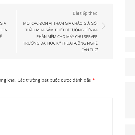
Bài tiếp theo
GIA
MỜI CÁC ĐƠN VỊ THAM GIA CHÀO GIÁ GÓI
KHOA
THẦU MUA SẮM THIẾT BỊ TƯỜNG LỬA VÀ
Ế
PHẦN MỀM CHO MÁY CHỦ SERVER
TRƯỜNG ĐẠI HỌC KỸ THUẬT-CÔNG NGHỆ
CẦN THƠ
ng khai.
Các trường bắt buộc được đánh dấu
*