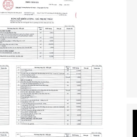
Tr
ch
V