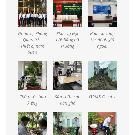
Nhân sự Phòng
Phục vụ Đại
Phục vụ công
Quản trị –
hội Đảng bộ
tác đánh giá
Thiết bị năm
Trường
ngoài
2019
Chăm sóc hoa
Sửa chữa các
GPMB Cơ sở 1
kiểng
bàn ghế