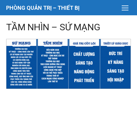
Chuyển
PHÒNG QUẢN TRỊ – THIẾT BỊ
tới
nội
TẦM NHÌN – SỨ MẠNG
dung