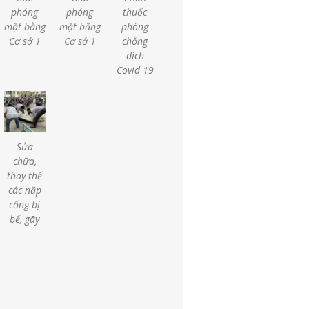
phóng
phóng
thuốc
mặt bằng
mặt bằng
phòng
Cơ sở 1
Cơ sở 1
chống
dịch
Covid 19
Sửa
chữa,
thay thế
các nắp
cống bị
bể, gãy