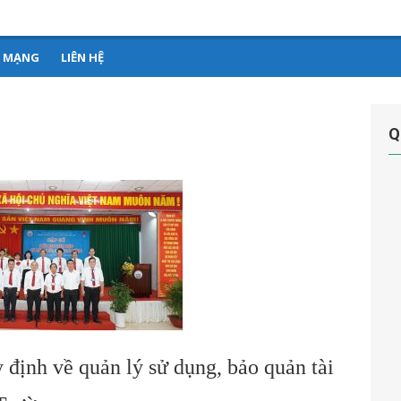
–
Ứ MẠNG
LIÊN HỆ
Q
định về quản lý sử dụng, bảo quản tài