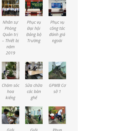
Nhân sự
Phục vụ
Phục vụ
Phòng
Đại hội
công tác
Quản trị
Đảng bộ
đánh giá
– Thiết bị
Trường
ngoài
năm
2019
Chăm sóc
Sửa chữa
GPMB Cơ
hoa
các bàn
sở 1
kiểng
ghế
Giải
Giải
Phun