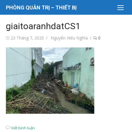
Chuyển
PHÒNG QUẢN TRỊ – THIẾT BỊ
tới
nội
giaitoaranhdatCS1
dung
Đăng
Tác
23 Tháng 7, 2020
Nguyễn Hiếu Nghĩa
0
vào
giả
Viết bình luận