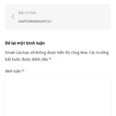
Điều
Bài cũ hơn
hướng
GIAITOARANHDATCS1
bài
viết
Để lại một bình luận
Email của bạn sẽ không được hiển thị công khai.
Các trường
bắt buộc được đánh dấu
*
Bình luận
*