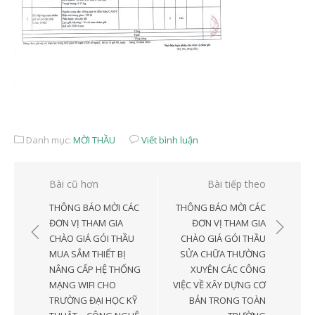
Danh mục:
MỜI THẦU
Viết bình luận
Điều
Bài cũ hơn
Bài tiếp theo
hướng
THÔNG BÁO MỜI CÁC
THÔNG BÁO MỜI CÁC
bài
ĐƠN VỊ THAM GIA
ĐƠN VỊ THAM GIA
CHÀO GIÁ GÓI THẦU
CHÀO GIÁ GÓI THẦU
viết
MUA SẮM THIẾT BỊ
SỬA CHỮA THƯỜNG
NÂNG CẤP HỆ THỐNG
XUYÊN CÁC CÔNG
MẠNG WIFI CHO
VIỆC VỀ XÂY DỰNG CƠ
TRƯỜNG ĐẠI HỌC KỸ
BẢN TRONG TOÀN