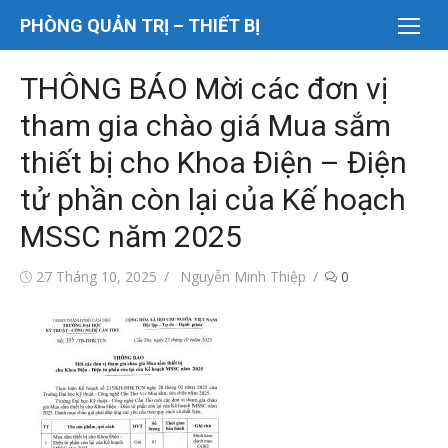
Chuyển
PHÒNG QUẢN TRỊ – THIẾT BỊ
tới
nội
THÔNG BÁO Mời các đơn vị
dung
tham gia chào giá Mua sắm
thiết bị cho Khoa Điện – Điện
tử phần còn lại của Kế hoạch
MSSC năm 2025
Đăng
Tác
27 Tháng 10, 2025
Nguyễn Minh Thiệp
0
vào
giả