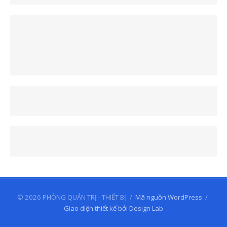
© 2026 PHÒNG QUẢN TRỊ - THIẾT BỊ
/
Mã nguồn WordPress
/
Giao diện thiết kế bởi Design Lab