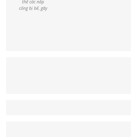
thế các nắp
cống bị bể, gãy