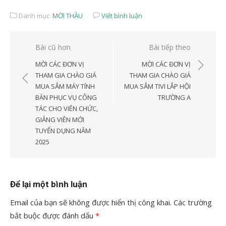
Danh mục:
MỜI THẦU
Viết bình luận
Điều
Bài cũ hơn
Bài tiếp theo
hướng
MỜI CÁC ĐƠN VỊ
MỜI CÁC ĐƠN VỊ
bài
THAM GIA CHÀO GIÁ
THAM GIA CHÀO GIÁ
MUA SẮM MÁY TÍNH
MUA SẮM TIVI LẮP HỘI
viết
BÀN PHỤC VỤ CÔNG
TRƯỜNG A
TÁC CHO VIÊN CHỨC,
GIẢNG VIÊN MỚI
TUYỂN DỤNG NĂM
2025
Để lại một bình luận
Email của bạn sẽ không được hiển thị công khai.
Các trường
bắt buộc được đánh dấu
*