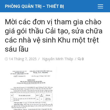
Chuyển
PHÒNG QUẢN TRỊ – THIẾT BỊ
tới
nội
Mời các đơn vị tham gia chào
dung
giá gói thầu Cải tạo, sửa chữa
các nhà vệ sinh Khu một trệt
sáu lầu
Đăng
Tác
14 Tháng 7, 2025
Nguyễn Minh Thiệp
0
vào
giả