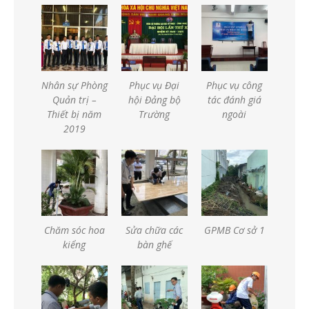
Nhân sự Phòng
Phục vụ Đại
Phục vụ công
Quản trị –
hội Đảng bộ
tác đánh giá
Thiết bị năm
Trường
ngoài
2019
Chăm sóc hoa
Sửa chữa các
GPMB Cơ sở 1
kiểng
bàn ghế