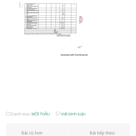
Danh mục:
MỜI THẦU
Viết bình luận
Điều
Bài cũ hơn
Bài tiếp theo