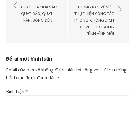
hướng
CHÀO GIÁ MUA SẮM
THÔNG BÁO VỀ VIỆC
bài
QUẠT ĐẢO, QUẠT
THỰC HIỆN CÔNG TÁC
TRẦN, BÓNG ĐÈN
PHÒNG, CHỐNG DỊCH
viết
COVID – 19 TRONG
TÌNH HÌNH MỚI
Để lại một bình luận
Email của bạn sẽ không được hiển thị công khai.
Các trường
bắt buộc được đánh dấu
*
Bình luận
*